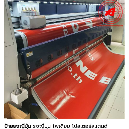
ป้ายธงญี่ปุ่น
ธงญี่ปุ่น โพเดียม โปสเตอร์สแตนด์