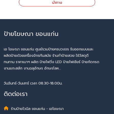
นำทาง
ป้ายโฆษณา ขอนแก่น
เอ โฆษณา ขอนแก่น ศูนย์รวมป้ายครบวงจร รับออกแบบและ
ผลิตป้ายด้วยเครื่องจักรทันสมัย ร้านทำป้ายสวย ใช้วัสดุดี
ทนทาน ราคาเบาๆ ผลิต ป้ายไฟวิ่ง LED ป้ายไฟเชียร์ ป้ายกัดกรด
งานแกะสลัก งานฉลุอักษร อักษรโลห...
วันจันทร์-วันเสาร์ เวลา 08:30-18:00น.
ติดต่อเรา
ร้านป้ายไวนิล ขอนแก่น - เอโฆษณา