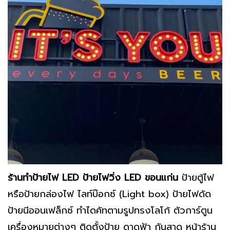
ร้านทำป้ายไฟ LED ป้ายไฟวิ่ง LED ขอนแก่น
ป้ายตู้ไฟ
หรือป้ายกล่องไฟ ไลท์บ๊อกซ์ (Light box) ป้ายไฟดัด
ป้ายนีออนเฟล็กซ์ ทำไดคัทตามรูปทรงโลโก้ ตัวการ์ตูน
เครื่องหมายต่างๆ ติดตั้งป้าย ดาดฟ้า กันสาด หน้าร้าน