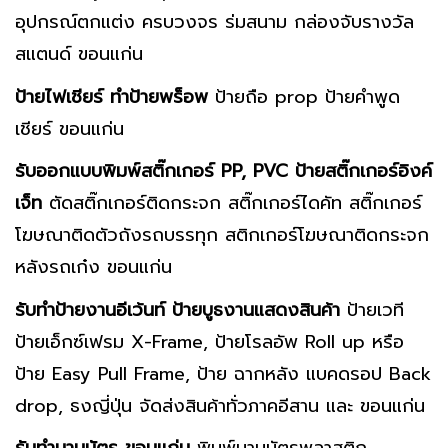
อุปกรณ์ตกแต่ง ครบวงจร ร่มสนาม กล่องจับรางวัล
สแตนด์ ขอนแก่น
ป้ายไฟเชียร์ ทำป้ายพร็อพ
ป้ายถือ prop ป้ายคำพูด
เชียร์ ขอนแก่น
รับออกแบบพิมพ์สติ๊กเกอร์
PP, PVC ป้ายสติ๊กเกอร์อิงค์
เจ็ท
ตัดสติ๊กเกอร์ติดกระจก สติ๊กเกอร์ไดคัท สติ๊กเกอร์
โฆษณาติดตัวถังรถบรรทุก สติกเกอร์โฆษณาติดกระจก
หลังรถเก๋ง ขอนแก่น
รับทำป้ายงานอีเว้นท์ ป้ายบูธงานแสดงสินค้า
ป้ายเวที
ป้ายเอ็กซ์เฟรม X-Frame, ป้ายโรลอัพ Roll up หรือ
ป้าย Easy Pull Frame, ป้าย ฉากหลัง แบคดรอป Back
drop, ธงญี่ปุ่น จัดส่งสินค้าทั่วภาคอีสาน และ ขอนแก่น