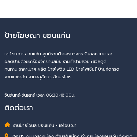
ป้ายโฆษณา ขอนแก่น
เอ โฆษณา ขอนแก่น ศูนย์รวมป้ายครบวงจร รับออกแบบและ
ผลิตป้ายด้วยเครื่องจักรทันสมัย ร้านทำป้ายสวย ใช้วัสดุดี
ทนทาน ราคาเบาๆ ผลิต ป้ายไฟวิ่ง LED ป้ายไฟเชียร์ ป้ายกัดกรด
งานแกะสลัก งานฉลุอักษร อักษรโลห...
วันจันทร์-วันเสาร์ เวลา 08:30-18:00น.
ติดต่อเรา
ร้านป้ายไวนิล ขอนแก่น - เอโฆษณา
291/15 ถนนกลางเมือง ตำบลในเมือง อำเภอเมืองขอนแก่น จังหวัด