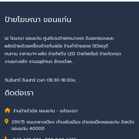
ป้ายโฆษณา ขอนแก่น
เอ โฆษณา ขอนแก่น ศูนย์รวมป้ายครบวงจร รับออกแบบและ
ผลิตป้ายด้วยเครื่องจักรทันสมัย ร้านทำป้ายสวย ใช้วัสดุดี
ทนทาน ราคาเบาๆ ผลิต ป้ายไฟวิ่ง LED ป้ายไฟเชียร์ ป้ายกัดกรด
งานแกะสลัก งานฉลุอักษร อักษรโลห...
วันจันทร์-วันเสาร์ เวลา 08:30-18:00น.
ติดต่อเรา
ร้านป้ายไวนิล ขอนแก่น - เอโฆษณา
291/15 ถนนกลางเมือง ตำบลในเมือง อำเภอเมืองขอนแก่น จังหวัด
ขอนแก่น 40000