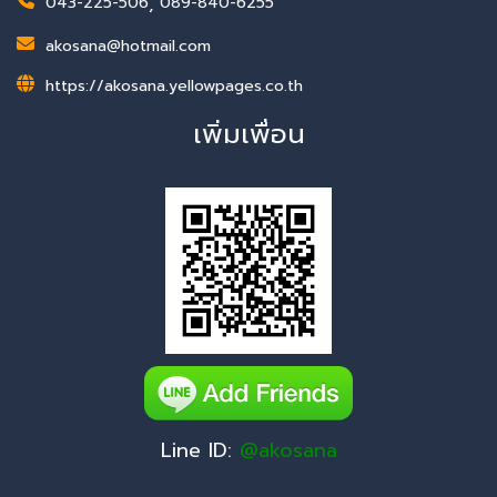
043-225-506
,
089-840-6255
akosana@hotmail.com
https://akosana.yellowpages.co.th
เพิ่มเพื่อน
Line ID:
@akosana