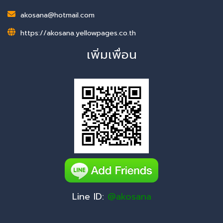
akosana@hotmail.com
https://akosana.yellowpages.co.th
เพิ่มเพื่อน
Line ID:
@akosana