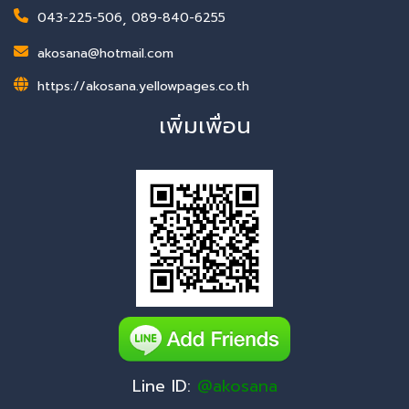
043-225-506
,
089-840-6255
akosana@hotmail.com
https://akosana.yellowpages.co.th
เพิ่มเพื่อน
Line ID:
@akosana