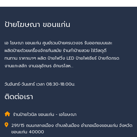
ป้ายโฆษณา ขอนแก่น
เอ โฆษณา ขอนแก่น ศูนย์รวมป้ายครบวงจร รับออกแบบและ
ผลิตป้ายด้วยเครื่องจักรทันสมัย ร้านทำป้ายสวย ใช้วัสดุดี
ทนทาน ราคาเบาๆ ผลิต ป้ายไฟวิ่ง LED ป้ายไฟเชียร์ ป้ายกัดกรด
งานแกะสลัก งานฉลุอักษร อักษรโลห...
วันจันทร์-วันเสาร์ เวลา 08:30-18:00น.
ติดต่อเรา
ร้านป้ายไวนิล ขอนแก่น - เอโฆษณา
291/15 ถนนกลางเมือง ตำบลในเมือง อำเภอเมืองขอนแก่น จังหวัด
ขอนแก่น 40000