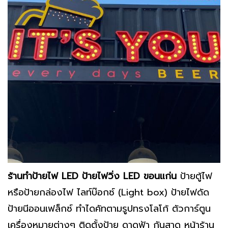
ร้านทำป้ายไฟ LED ป้ายไฟวิ่ง LED ขอนแก่น
ป้ายตู้ไฟ
หรือป้ายกล่องไฟ ไลท์บ๊อกซ์ (Light box) ป้ายไฟดัด
ป้ายนีออนเฟล็กซ์ ทำไดคัทตามรูปทรงโลโก้ ตัวการ์ตูน
เครื่องหมายต่างๆ ติดตั้งป้าย ดาดฟ้า กันสาด หน้าร้าน