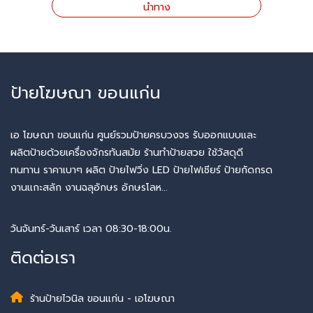
นำทาง
ป้ายโฆษณา ขอนแก่น
เอ โฆษณา ขอนแก่น ศูนย์รวมป้ายครบวงจร รับออกแบบและ
ผลิตป้ายด้วยเครื่องจักรทันสมัย ร้านทำป้ายสวย ใช้วัสดุดี
ทนทาน ราคาเบาๆ ผลิต ป้ายไฟวิ่ง LED ป้ายไฟเชียร์ ป้ายกัดกรด
งานแกะสลัก งานฉลุอักษร อักษรโลห...
วันจันทร์-วันเสาร์ เวลา 08:30-18:00น.
ติดต่อเรา
ร้านป้ายไวนิล ขอนแก่น - เอโฆษณา