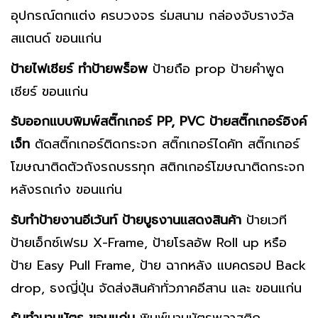
อุปกรณ์ตกแต่ง ครบวงจร ร่มสนาม กล่องจับรางวัล
สแตนด์ ขอนแก่น
ป้ายไฟเชียร์ ทำป้ายพร็อพ
ป้ายถือ prop ป้ายคำพูด
เชียร์ ขอนแก่น
รับออกแบบพิมพ์สติ๊กเกอร์
PP, PVC ป้ายสติ๊กเกอร์อิงค์
เจ็ท
ตัดสติ๊กเกอร์ติดกระจก สติ๊กเกอร์ไดคัท สติ๊กเกอร์
โฆษณาติดตัวถังรถบรรทุก สติกเกอร์โฆษณาติดกระจก
หลังรถเก๋ง ขอนแก่น
รับทำป้ายงานอีเว้นท์ ป้ายบูธงานแสดงสินค้า
ป้ายเวที
ป้ายเอ็กซ์เฟรม X-Frame, ป้ายโรลอัพ Roll up หรือ
ป้าย Easy Pull Frame, ป้าย ฉากหลัง แบคดรอป Back
drop, ธงญี่ปุ่น จัดส่งสินค้าทั่วภาคอีสาน และ ขอนแก่น