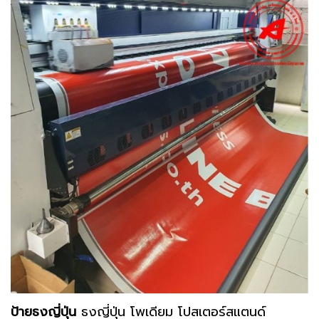
ป้ายธงญี่ปุ่น
ธงญี่ปุ่น โพเดียม โปสเตอร์สแตนด์